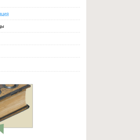
ация
цы