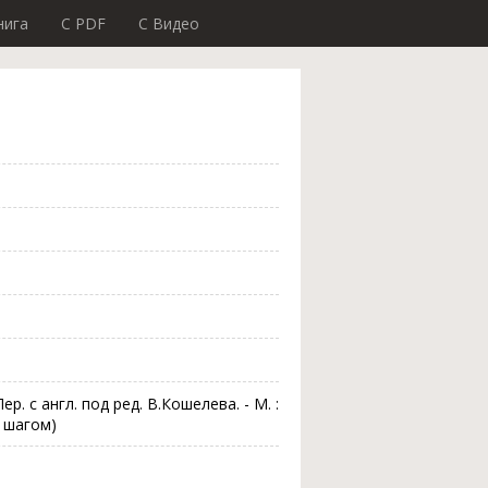
нига
C PDF
C Видео
ер. с англ. под ред. В.Кошелева. - М. :
а шагом)