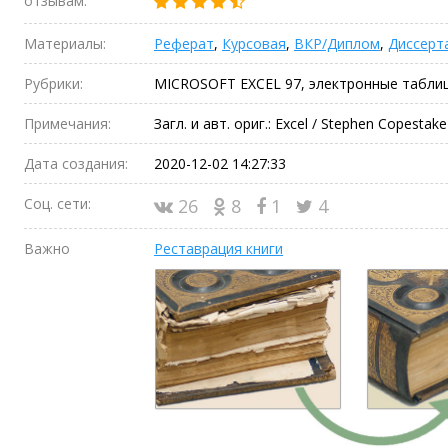
отзывам:
Материалы:
Реферат
,
Курсовая
,
ВКР/Диплом
,
Диссерт
Рубрики:
MICROSOFT EXCEL 97, электронные табли
Примечания:
Загл. и авт. ориг.: Excel / Stephen Copestake
Дата создания:
2020-12-02 14:27:33
Соц. сети:
26
8
1
4
Важно
Реставрация книги