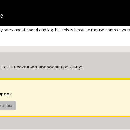
eally sorry about speed and lag, but this is because mouse controls were 
тьте на
несколько вопросов
про книгу:
ором?
е знаю