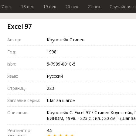
17 век
18 век
19 век
20 век
21 век
Случайная к
Excel 97
Автор:
Коупстейк Стивен
Год:
1998
isbn:
5-7989-0018-5
Язык:
Русский
Страниц:
223
Заглавие серии:
Шаг за шагом
Описание:
Коупстейк С. Excel 97 / Стивен Коупстейк; П
БИНОМ, 1998. - 223 с. : ил. ; 20 см. - (Шаг з
Рейтинг по
4.5