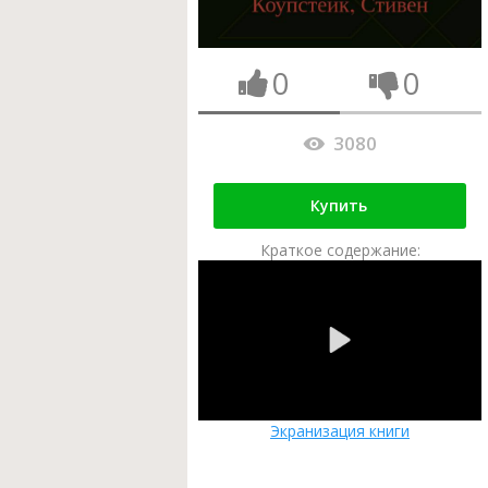
0
0
3080
Купить
Краткое содержание:
Экранизация книги