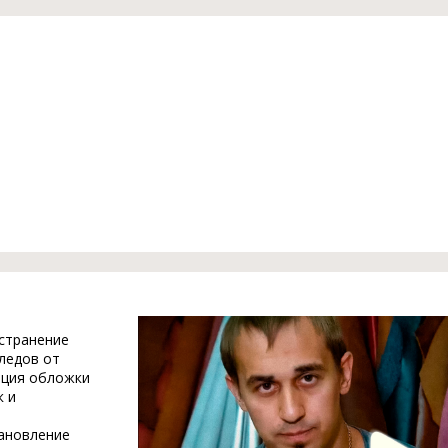
устранение
ледов от
ация обложки
к и
тановление