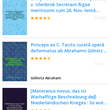
v. Ulenbrok Secretarii Rigae
meritissimi cum 26. Nov. lentâ
morte extingueretur profusae ab
1640
amicis : Pièce de vers
Princeps ex C. Tacito curatâ operâ
deformatus ab Abrahamo Gölnitz ...
1640
Göllnitz Abraham
[Meteranus novus, das ist
Warhafftige Beschreibung deβ
Niederländischen Krieges : So wol
was sich Denckwürtiges in dem
1640