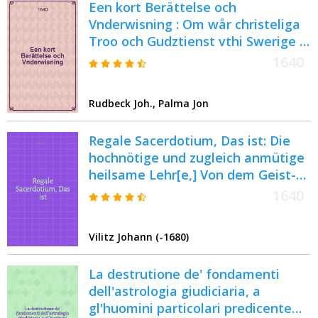
Een kort Berättelse och
Vnderwisning : Om wår christeliga
Troo och Gudztienst vthi Swerige :
Ther vthi och the groffueste
1640
Wilfarelser som äre vthi Ryssars
Religion warda kortelighan
Rudbeck Joh., Palma Jon
förlagde och tilbaka dreffne
Regale Sacerdotium, Das ist: Die
hochnötige und zugleich anmütige
heilsame Lehr[e,] Von dem Geist-
und Königlichem Priesterthumb, :
1640
Jn dreyen Puncten und Predigten,
Als I. Daß alle gläubige Christen
Vilitz Johann (-1680)
durch die Banck, warhafftig Geist-
und Königliche Priester, und
La destrutione de' fondamenti
demnach hochverpflichtet seyn:
dell'astrologia giudiciaria, a
sich forthin bey ihrem Christen-
gl'huomini particolari predicente
und Priesterthumb, weit eyferiger