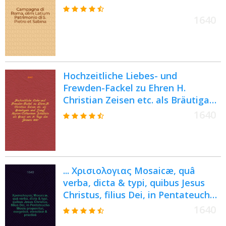
1640
Hochzeitliche Liebes- und
Frewden-Fackel zu Ehren H.
Christian Zeisen etc. als Bräutigam
und Jungf. Marien-Catharinen
1640
Schultzin als Braut am 21. Tage des
Jenners 1640. auffgesteckt von M.
Fr. C. P. L. C.
... Χρισιολογιας Mosaicæ, quâ
verba, dicta & typi, quibus Jesus
Christus, filius Dei, in Pentateucho
Mosis proponitur, exegeticè,
1640
elencticè & practicè, pio studio