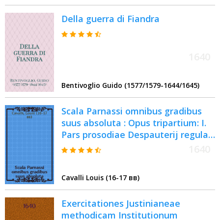
Glassio ... [4] : ... [Dissertatio] IV.
Della guerra di Fiandra
quæ est de Protevangelio Gen. 3. v.
15. tertia Deo ter opt. max. feliciter
annuente ...
1640
Bentivoglio Guido (1577/1579-1644/1645)
Scala Parnassi omnibus gradibus
suus absoluta : Opus tripartium: I.
Pars prosodiae Despauterij regulas
explanat; II. Carminum genera,
1640
formasque cum figuris poeticus
exponet; lll. Facillimam methodum
Cavalli Louis (16-17 вв)
quantitatis investigandae exibet,
ubi Smetium habes emendatum :
Exercitationes Justinianeae
Opus poeseos candidatis, &
methodicam Institutionum
studiosis omnibus necessarium