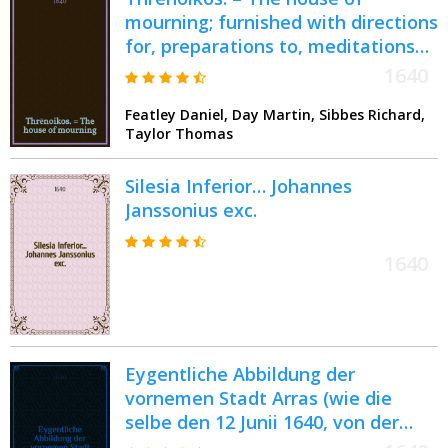
mourning; furnished with directions
for, preparations to, meditations
of, consolations at the houre of
1640
death. Delivered in XLVII. sermons,
Featley Daniel, Day Martin, Sibbes Richard,
preached at the funeralls of divers
Taylor Thomas
faithfull servants of Christ.
Silesia Inferior… Johannes
Janssonius exc.
1640
Eygentliche Abbildung der
vornemen Stadt Arras (wie die
selbe den 12 Junii 1640, von der
Frantzösischen Armée belägert)