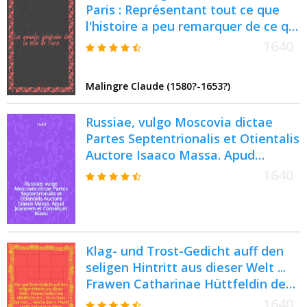
Paris : Représentant tout ce que
l'histoire a peu remarquer de ce qui
s'est passé de plus mémorable en
1640
celle, depuis sa première
fondation, jusques à présent : Le
Malingre Claude (1580?-1653?)
tour par l'ordre des années & des
règnes de nos roys de France
Russiae, vulgo Moscovia dictae
Partes Septentrionalis et Otientalis
Auctore Isaaco Massa. Apud
Joannem et Cornelium Blaeu
1640
Klag- und Trost-Gedicht auff den
seligen Hintritt aus dieser Welt ...
Frawen Catharinae Hüttfeldin des
... Herrn Hans Dalmers ..., welche
1640