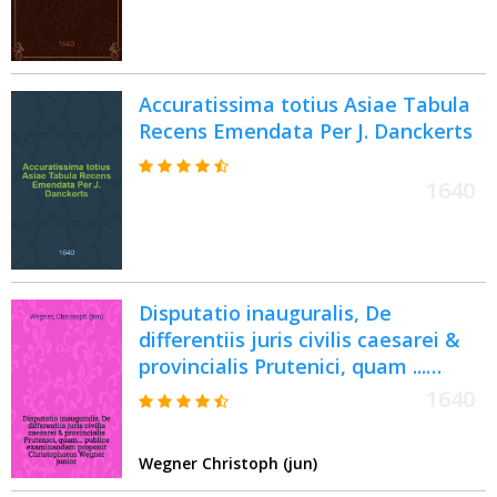
nundinis vernalibus, vel noui, vel
emendatiores & auctiores
prodierunt. [25] : ... pro nundinis ...
autumnalibus de anno 1640
Accuratissima totius Asiae Tabula
Recens Emendata Per J. Danckerts
1640
Disputatio inauguralis, De
differentiis juris civilis caesarei &
provincialis Prutenici, quam ...
publice examinandam proponit
1640
Christophorus Wegner junior, nobil.
Boruss. ad diem Februari ...
Wegner Christoph (jun)