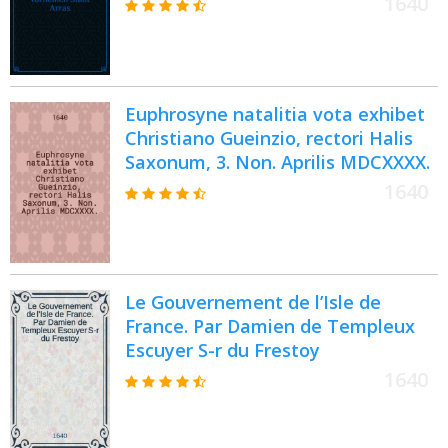
1640
neben undeutung der Spanisch
geschlagenen Confoyen und
beiderseits vorgangenen
Scharmützeln neben Kurtzem
Euphrosyne natalitia vota exhibet
Bericht (wie solche Stadt
Christiano Gueinzio, rectori Halis
übergangen) und die Spanischen
Saxonum, 3. Non. Aprilis MDCXXXX.
ausshergegen die Frantzösischen
eingezogen
1640
Le Gouvernement de l’Isle de
France. Par Damien de Templeux
Escuyer S-r du Frestoy
1640