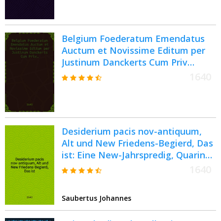
expenduntur, dissertatio ... ad
publicam ... proposita à Salomone
Glassio ... [5] : ... [Dissertatio] V. ex
Belgium Foederatum Emendatus
cap. 4. & 5. Genes. Deo ter opt. max.
Auctum et Novissime Editum per
feliciter annuente ...
Justinum Danckerts Cum Priv…
1640
Desiderium pacis nov-antiquum,
Alt und New Friedens-Begierd, Das
ist: Eine New-Jahrspredig, Quarin
kürtzlich und klar erwiesen wird,
1640
daβ eben jetzo, Anno 1640. nicht
anders, als wie vor 100. Jahren,
Saubertus Johannes
Anno 1540. beschehen, der
allgemeine beständige Friede deβ