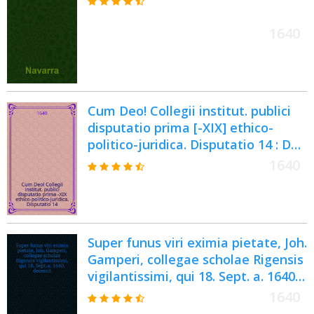
Decemb. S.N. ...
1640
Cum Deo! Collegii institut. publici
disputatio prima [-XIX] ethico-
politico-juridica. Disputatio 14 : De
obligationibus in genere, et de
1640
realibus contractibus in specie: ut
mutuo, commodato, deposito &
pignore. Ad tit. XIV. & XV. lib. III.
exhibens textus continuationem,
Super funus viri eximia pietate, Joh.
quaestiones, antinomias &
Gamperi, collegae scholae Rigensis
axiomata.
vigilantissimi, qui 18. Sept. a. 1640.
decessit : Fautores, amici et
1640
discipuli lubentes faciebant