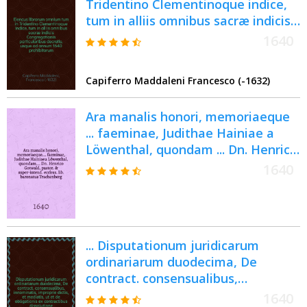
Tridentino Clementinoque indice,
tum in alliis omnibus sacræ indicis
Congregationis particularibus
1640
decretis, usque ad annum 1640
prohibitorum ...
Capiferro Maddaleni Francesco (-1632)
Ara manalis honori, memoriaeque
... faeminae, Judithae Hainiae a
Löwenthal, quondam ... Dn. Henrico
Gotwald, pastor. & super-intend.
1640
eccless. lib. baronatus
Trachenberg, tandem Wolfgango
Scharschmidio Zitt., eccles.
Prausnicens. pastori & seniori
... Disputationum juridicarum
nuptae: (quae postquam in his
ordinariarum duodecima, De
miseriarum turbis bene vixisset
contract. consensualibus,
ann. XXXII. mens. VI. pie obiit anno
innominatis, improprie dictis, et
M.DC.XL. ult. mens. Jul. die)
1640