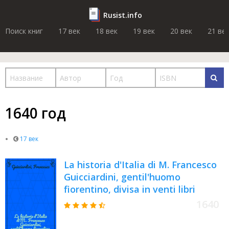
Rusist.info
Поиск книг
17 век
18 век
19 век
20 век
21 ве
1640 год
17 век
La historia d'Italia di M. Francesco
Guicciardini, gentil'huomo
fiorentino, divisa in venti libri
1640