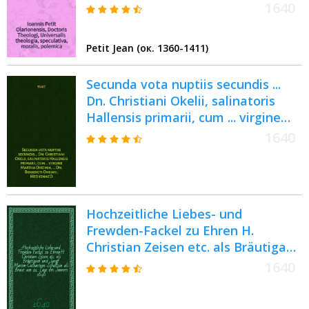
Opus abbreviatum, hactenus ab
1640
huius Divinae sapientiae cultoribus
summe exoptatum
Petit Jean (ок. 1360-1411)
Secunda vota nuptiis secundis ...
Dn. Christiani Okelii, salinatoris
Hallensis primarii, cum ... virgine
Martha Oheimia, ... Dn. Benedicti
1640
Oheimii, Medicinae D., ... Reipubl.
Halensis archiatri & physici
felicissimi filia unica, celebratis 18.
Februarii 1640.
Hochzeitliche Liebes- und
Frewden-Fackel zu Ehren H.
Christian Zeisen etc. als Bräutigam
und Jungf. Marien-Catharinen
1640
Schultzin als Braut am 21. Tage des
Jenners 1640. auffgesteckt von