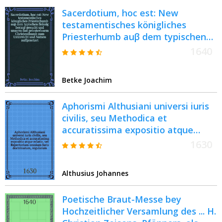
conclusionum, quae in toto
Sacerdotium, hoc est: New
volumine admirabilis dicoeologicae
testamentisches königliches
Althusianae, seu clariss. IC. Ioan.
Priesterhumb auβ dem typischen
Althusii continentur : Sic iuxta
fleissig herauβ gesucht und unserm
ordinem alphabeticum &
1640
fast priesterlosem Christenthumb
methodum, quam renet in
zum Unterricht und Nutzen
Aphorismis moralib. Emanuel Sa
Betke Joachim
auffgesetzet
Doctor celeberrimus, sub hac
forma portatili. [Ps. 2 : M-V]
Aphorismi Althusiani universi iuris
civilis, seu Methodica et
accuratissima expositio atque
relatio, vel Repertorium omnium
1630
Juris doctrinarum, regularum,
sententiarum, positionum,
Althusius Johannes
definitionum, divisionum atque
conclusionum, quae in toto
Poetische Braut-Messe bey
volumine admirabilis dicoeologicae
Hochzeitlicher Versamlung des ... H.
Althusianae, seu clariss. IC. Ioan.