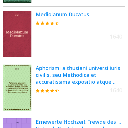
M.Fr.C.P.L.C.
Mediolanum Ducatus
1640
Aphorismi althusiani universi iuris
civilis, seu Methodica et
accuratissima expositio atque
relatio, vel Repertorium omnium
1640
Juris doctrinarum, regularum,
sententiarum, positionum,
definitionum, divisionum atque
conclusionum, quae in toto
Ernewerte Hochzeit Frewde des ...
volumine admirabilis dicoeologicae