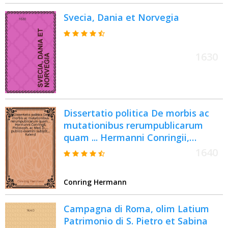
(брестскому земскому судье). 7/V
Svecia, Dania et Norvegia
1640 г. Заблудов
1630
Dissertatio politica De morbis ac
mutationibus rerumpublicarum
quam ... Hermanni Conringii,
Philosoph. ac Med. D., ... publico
1640
examini subijcit ... Kalend. Iulij ...
Ernestus von Wartenβleben, Nobil.
Conring Hermann
Schaumburg
Campagna di Roma, olim Latium
Patrimonio di S. Pietro et Sabina