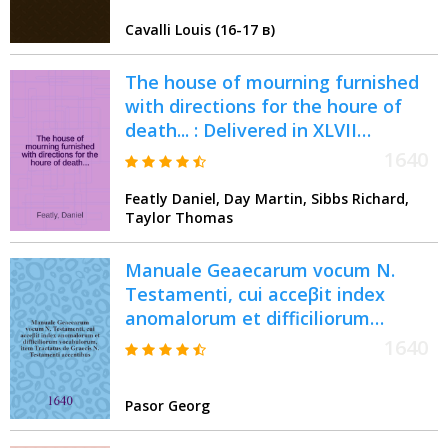
exponet; III. Facillimam methodum
Cavalli Louis (16-17 в)
quantitatis investigandae exhibet,
ubi Smetium habes emendatum :
The house of mourning furnished
Opus poeseos candidatis, &
with directions for the houre of
studiosis omnibus necessarium
death... : Delivered in XLVII
sermons, preached at the funeralls
1640
of divers faithfull servants of
Featly Daniel, Day Martin, Sibbs Richard,
Christ
Taylor Thomas
Manuale Geaecarum vocum N.
Testamenti, cui acceβit index
anomalorum et difficiliorum
vocabulorum, item Tractatus de
1640
Graecis N. Testamenti accentibus
Pasor Georg