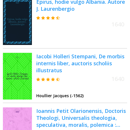
Epirus, hodie vulgo Albania. Autore
Teitschlandes von männglich
J. Laurenbergio
gewünscht werde, und was
hierbey, laut deβ Göttlichen Worts,
in acht zu nemen : gehalten zu
1640
Nürnberg in der Pfarrkirch, zu S.
Sebald
Iacobi Holleri Stempani, De morbis
internis liber, auctoris scholiis
illustratus
1640
Houllier Jacques (-1562)
Ioannis Petit Olarionensis, Doctoris
Theologi, Universalis theologia,
speculativa, moralis, polemica :