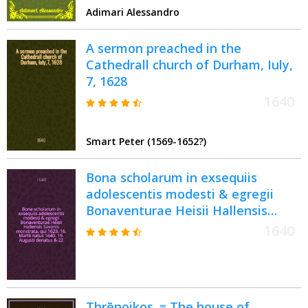
Adimari Alessandro
A sermon preached in the
Cathedrall church of Durham, Iuly,
7, 1628
1640
Smart Peter (1569-1652?)
Bona scholarum in exsequiis
adolescentis modesti & egregii
Bonaventurae Heisii Hallensis
Saxonis monstrata, qui 1623. 16.
1640
Martii natus 1640. 19. Augusti
denatus & 22. ejusdem honoristoce
elatus
Thrēnoikos. = The house of