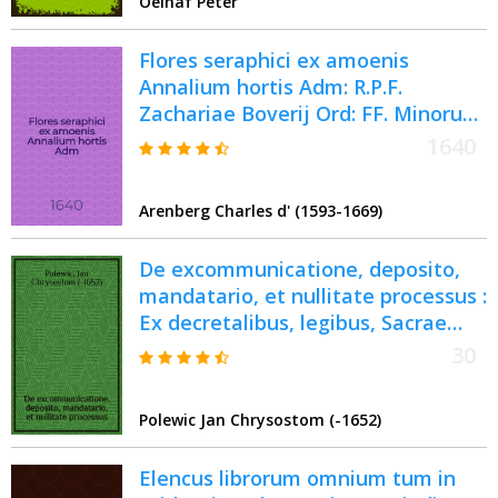
Oelhaf Peter
Petri Ölhafii, Philo. & J.U.D., ...
publice proponit Martinus
Flores seraphici ex amoenis
Newenfeldt ... ad diem 20. Junij S.N.
Annalium hortis Adm: R.P.F.
...
Zachariae Boverij Ord: FF. Minorum
S. Francisci Capucinorum definitoris
1640
generalis collecti sive Icones, vitae
et gesta virorum illustrium; (qui ab
Arenberg Charles d' (1593-1669)
anno 1525. usque ad annum 1580.
in eodem ordine, miraculis, ac vitae
De excommunicatione, deposito,
sanctimonia claruere:)
mandatario, et nullitate processus :
compendiose descripta.
Ex decretalibus, legibus, Sacrae
Romanae ecclesiae decisionibus,
30
Ordinis S. Dominici
constitutionibus, aliisque
Polewic Jan Chrysostom (-1652)
gravissimis in ecclesia Dei
approbatis authoribus
Elencus librorum omnium tum in