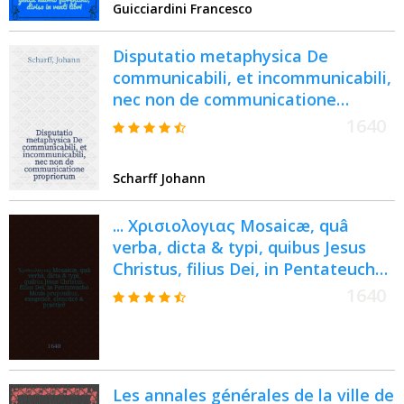
Guicciardini Francesco
Disputatio metaphysica De
communicabili, et incommunicabili,
nec non de communicatione
propriorum
1640
Scharff Johann
... Χρισιολογιας Mosaicæ, quâ
verba, dicta & typi, quibus Jesus
Christus, filius Dei, in Pentateucho
Mosis proponitur, exegeticè,
1640
elencticè & practicè, pio studio
expenduntur, dissertatio ... ad
publicam ... proposita à Salomone
Glassio ... [3], Ps. 3 : ... [Dissertatio]
Les annales générales de la ville de
III. de Protevangelio Gen. 3, 15